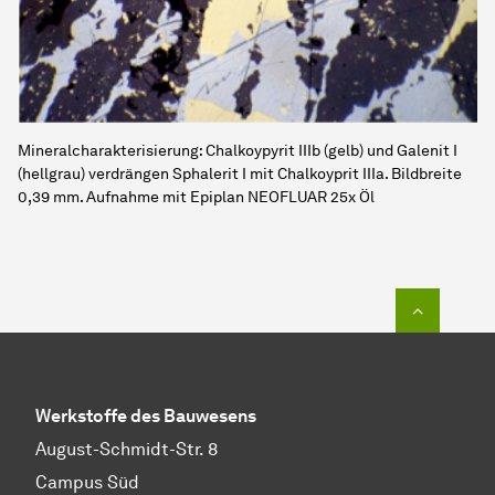
Mineralcharakterisierung: Chalkoypyrit IIIb (gelb) und Galenit I
(hellgrau) verdrängen Sphalerit I mit Chalkoyprit IIIa. Bildbreite
0,39 mm. Aufnahme mit Epiplan NEOFLUAR 25x Öl
Zum Seit
Werkstoffe des Bauwesens
August-Schmidt-Str. 8
Campus Süd